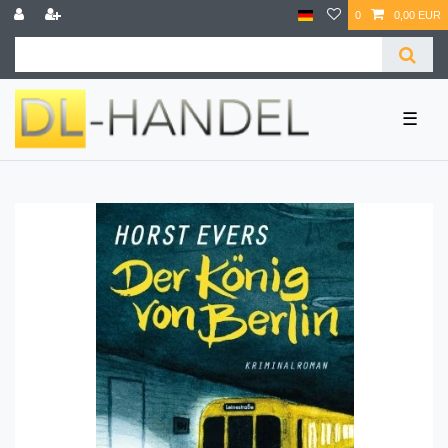
0
0,00 EUR
☰