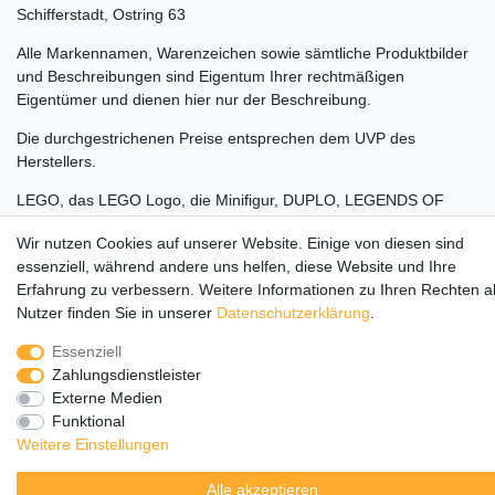
Schifferstadt, Ostring 63
Alle Markennamen, Warenzeichen sowie sämtliche Produktbilder
und Beschreibungen sind Eigentum Ihrer rechtmäßigen
Eigentümer und dienen hier nur der Beschreibung.
Die durchgestrichenen Preise entsprechen dem UVP des
Herstellers.
LEGO, das LEGO Logo, die Minifigur, DUPLO, LEGENDS OF
CHIMA, NINJAGO, BIONICLE, MINDSTORMS und MIXELS sind
Wir nutzen Cookies auf unserer Website. Einige von diesen sind
urheberrechtlich geschützte Markenzeichen der LEGO Gruppe.
essenziell, während andere uns helfen, diese Website und Ihre
©2022 The LEGO Group
Erfahrung zu verbessern. Weitere Informationen zu Ihren Rechten a
Nutzer finden Sie in unserer
Daten­schutz­erklärung
.
Essenziell
Zahlungsdienstleister
Externe Medien
Funktional
Weitere Einstellungen
Alle akzeptieren