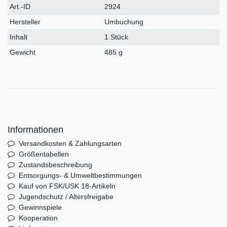
Technisches
Wert
Art.-ID
2924
Merkmal
Hersteller
Umbuchung
Inhalt
1 Stück
Gewicht
485 g
Informationen
Versandkosten & Zahlungsarten
Größentabellen
Zustandsbeschreibung
Entsorgungs- & Umweltbestimmungen
Kauf von FSK/USK 18-Artikeln
Jugendschutz / Altersfreigabe
Gewinnspiele
Kooperation