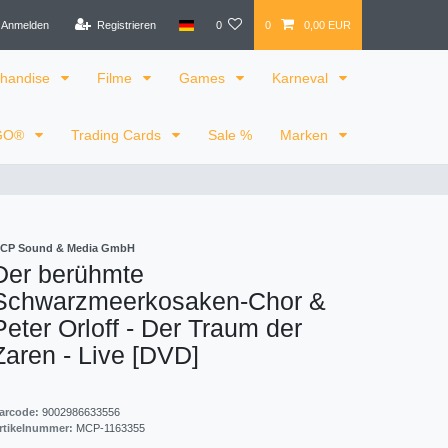
Anmelden
Registrieren
0
0
0,00 EUR
handise
Filme
Games
Karneval
GO®
Trading Cards
Sale %
Marken
CP Sound & Media GmbH
Der berühmte
Schwarzmeerkosaken-Chor &
Peter Orloff - Der Traum der
Zaren - Live [DVD]
arcode:
9002986633556
rtikelnummer:
MCP-1163355