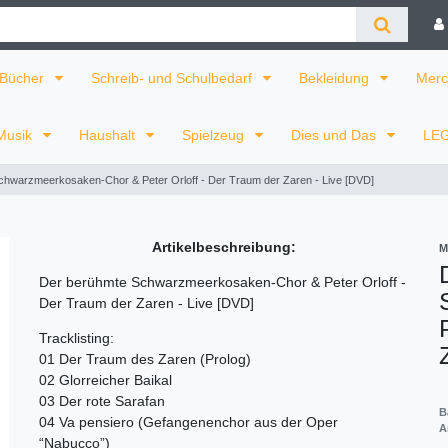
Bücher
Schreib- und Schulbedarf
Bekleidung
Merc
Musik
Haushalt
Spielzeug
Dies und Das
LE
chwarzmeerkosaken-Chor & Peter Orloff - Der Traum der Zaren - Live [DVD]
Artikelbeschreibung:
M
Der berühmte Schwarzmeerkosaken-Chor & Peter Orloff -
Der Traum der Zaren - Live [DVD]
Tracklisting:
01 Der Traum des Zaren (Prolog)
02 Glorreicher Baikal
03 Der rote Sarafan
B
04 Va pensiero (Gefangenenchor aus der Oper
A
“Nabucco”)