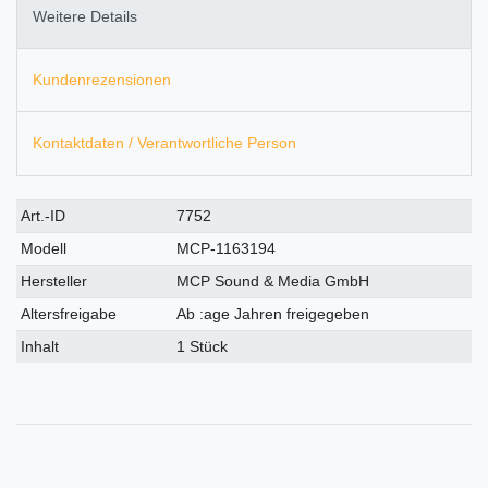
Weitere Details
Kundenrezensionen
Kontaktdaten / Verantwortliche Person
Technisches
Wert
Art.-ID
7752
Merkmal
Modell
MCP-1163194
Hersteller
MCP Sound & Media GmbH
Altersfreigabe
Ab :age Jahren freigegeben
Inhalt
1 Stück