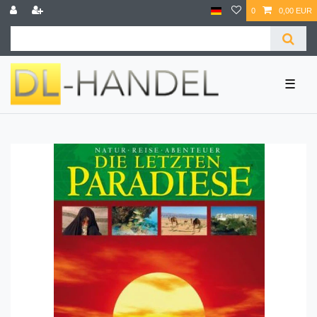
0
0,00 EUR
☰