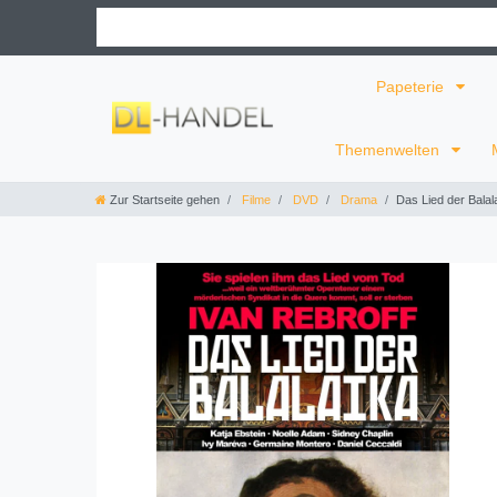
Papeterie
Themenwelten
Zur Startseite gehen
Filme
DVD
Drama
Das Lied der Balal