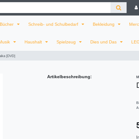
Bücher
Schreib- und Schulbedarf
Bekleidung
Merc
Musik
Haushalt
Spielzeug
Dies und Das
LE
aika [DVD]
Artikelbeschreibung:
M
B
A
I