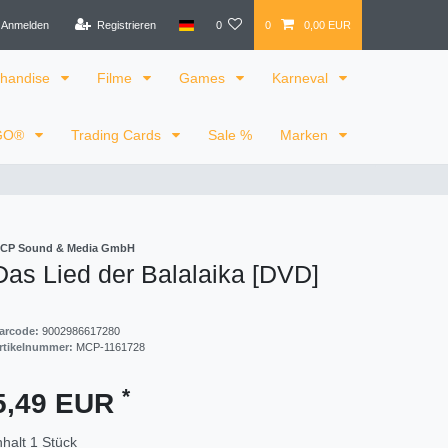
Anmelden
Registrieren
0
0
0,00 EUR
handise
Filme
Games
Karneval
GO®
Trading Cards
Sale %
Marken
CP Sound & Media GmbH
Das Lied der Balalaika [DVD]
arcode:
9002986617280
rtikelnummer:
MCP-1161728
*
5,49 EUR
nhalt
1
Stück