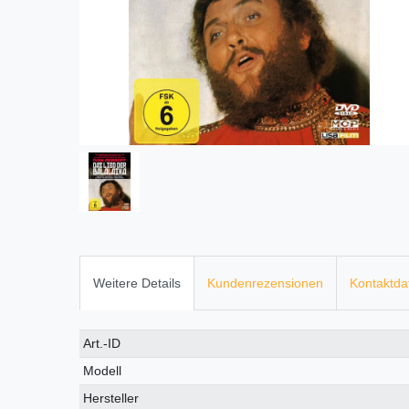
Weitere Details
Kundenrezensionen
Kontaktda
Technisches
Wert
Art.-ID
Merkmal
Modell
Hersteller