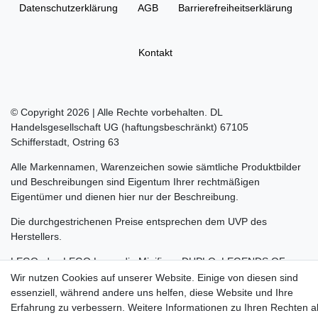
Daten­schutz­erklärung
AGB
Barrierefreiheitserklärung
Kontakt
© Copyright 2026 | Alle Rechte vorbehalten. DL
Handelsgesellschaft UG (haftungsbeschränkt) 67105
Schifferstadt, Ostring 63
Alle Markennamen, Warenzeichen sowie sämtliche Produktbilder
und Beschreibungen sind Eigentum Ihrer rechtmäßigen
Eigentümer und dienen hier nur der Beschreibung.
Die durchgestrichenen Preise entsprechen dem UVP des
Herstellers.
LEGO, das LEGO Logo, die Minifigur, DUPLO, LEGENDS OF
CHIMA, NINJAGO, BIONICLE, MINDSTORMS und MIXELS sind
Wir nutzen Cookies auf unserer Website. Einige von diesen sind
urheberrechtlich geschützte Markenzeichen der LEGO Gruppe.
essenziell, während andere uns helfen, diese Website und Ihre
©2022 The LEGO Group
Erfahrung zu verbessern. Weitere Informationen zu Ihren Rechten a