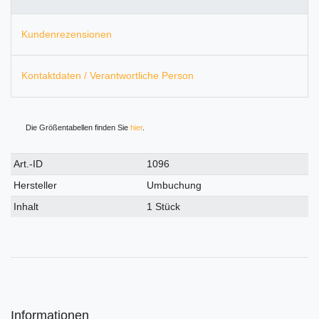
Kundenrezensionen
Kontaktdaten / Verantwortliche Person
Die Größentabellen finden Sie
hier
.
Technisches
Wert
Art.-ID
1096
Merkmal
Hersteller
Umbuchung
Inhalt
1 Stück
Informationen