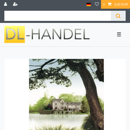
0
0,00 EUR
☰