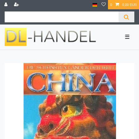
0
0,00 EUR
☰