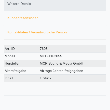
Weitere Details
Kundenrezensionen
Kontaktdaten / Verantwortliche Person
Technisches
Wert
Art.-ID
7603
Merkmal
Modell
MCP-1162055
Hersteller
MCP Sound & Media GmbH
Altersfreigabe
Ab :age Jahren freigegeben
Inhalt
1 Stück