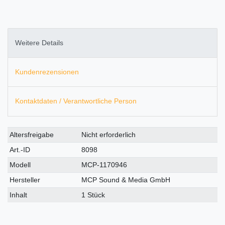
Weitere Details
Kundenrezensionen
Kontaktdaten / Verantwortliche Person
Technisches
Wert
Altersfreigabe
Nicht erforderlich
Merkmal
Art.-ID
8098
Modell
MCP-1170946
Hersteller
MCP Sound & Media GmbH
Inhalt
1 Stück