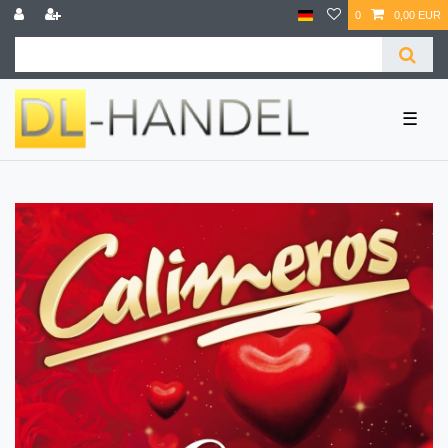
0
0,00 EUR
☰