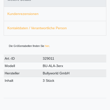
Kundenrezensionen
Kontaktdaten / Verantwortliche Person
Die Größentabellen finden Sie
hier
.
Technisches
Wert
Art.-ID
329011
Merkmal
Modell
BU-ALA-3erx
Hersteller
Bullyworld GmbH
Inhalt
3 Stück