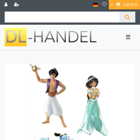
0
0,00 EUR
☰