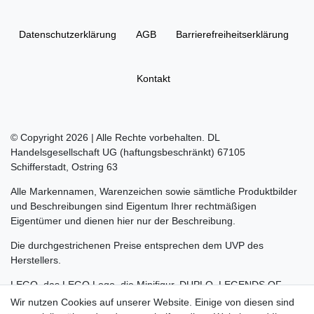
Daten­schutz­erklärung
AGB
Barrierefreiheitserklärung
Kontakt
© Copyright 2026 | Alle Rechte vorbehalten. DL
Handelsgesellschaft UG (haftungsbeschränkt) 67105
Schifferstadt, Ostring 63
Alle Markennamen, Warenzeichen sowie sämtliche Produktbilder
und Beschreibungen sind Eigentum Ihrer rechtmäßigen
Eigentümer und dienen hier nur der Beschreibung.
Die durchgestrichenen Preise entsprechen dem UVP des
Herstellers.
LEGO, das LEGO Logo, die Minifigur, DUPLO, LEGENDS OF
CHIMA, NINJAGO, BIONICLE, MINDSTORMS und MIXELS sind
Wir nutzen Cookies auf unserer Website. Einige von diesen sind