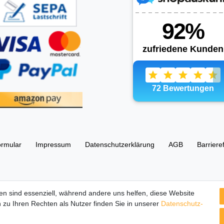
ormular
Impressum
Daten­schutz­erklärung
AGB
Barriere
esellschaft UG (haftungsbeschränkt) 67105 Schifferstadt, Ostring 63
en sind essenziell, während andere uns helfen, diese Website
 zu Ihren Rechten als Nutzer finden Sie in unserer
Daten­schutz­
tbilder und Beschreibungen sind Eigentum Ihrer rechtmäßigen Eigent
Herstellers.