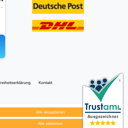
freiheitserklärung
Kontakt
Alle akzeptieren
ümer und dienen hier nur der Beschreibung.
Alle ablehnen