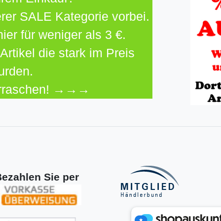
rer SALE Kategorie vorbei.
hier für weniger als 3 €.
Artikel die stark im Preis
urden.
erraschen! →→→
ezahlen Sie per