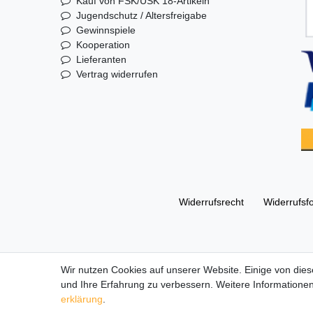
Kauf von FSK/USK 18-Artikeln
Jugendschutz / Altersfreigabe
Gewinnspiele
Kooperation
Lieferanten
Vertrag widerrufen
Widerrufs­recht
Widerrufs­f
© Copyright 2026 | Alle Rechte vorbehalten. DL Handelsg
Wir nutzen Cookies auf unserer Website. Einige von dies
und Ihre Erfahrung zu verbessern. Weitere Informationen
Alle Markennamen, Warenzeichen sowie sämtliche Produk
erklärung
.
Die durchgestrichenen Preise entsprechen dem UVP des 