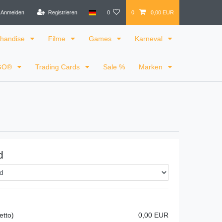
Anmelden
Registrieren
0
0
0,00 EUR
handise
Filme
Games
Karneval
GO®
Trading Cards
Sale %
Marken
d
etto)
0,00 EUR