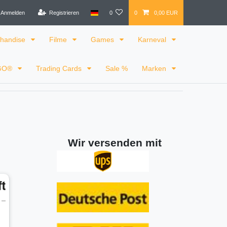
Anmelden
Registrieren
0
0
0,00 EUR
handise
Filme
Games
Karneval
GO®
Trading Cards
Sale %
Marken
Wir versenden mit