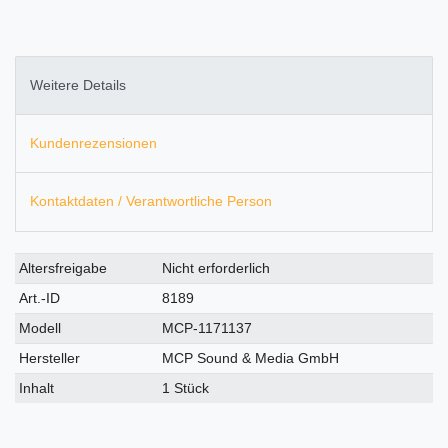
Weitere Details
Kundenrezensionen
Kontaktdaten / Verantwortliche Person
Technisches
Wert
Altersfreigabe
Nicht erforderlich
Merkmal
Art.-ID
8189
Modell
MCP-1171137
Hersteller
MCP Sound & Media GmbH
Inhalt
1 Stück