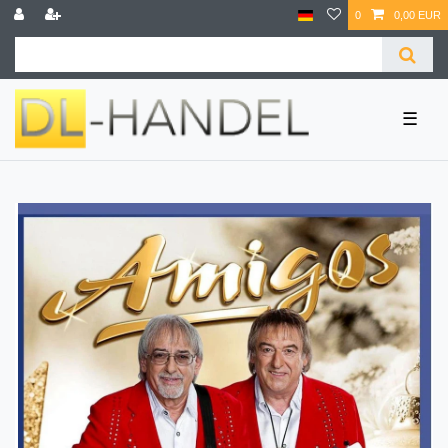
0
0,00 EUR
☰