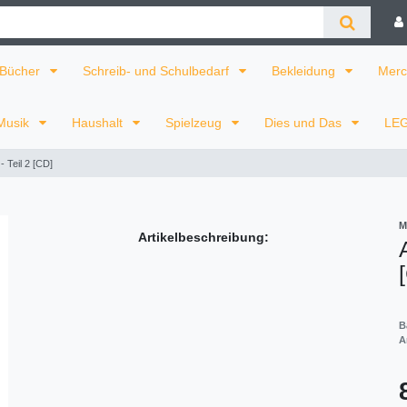
Bücher
Schreib- und Schulbedarf
Bekleidung
Merc
Musik
Haushalt
Spielzeug
Dies und Das
LE
- Teil 2 [CD]
M
Artikelbeschreibung:
B
A