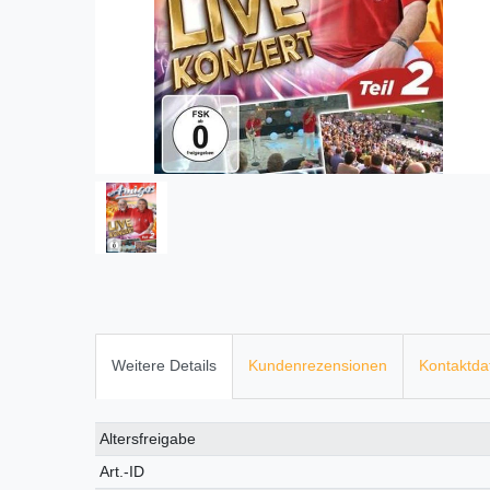
Weitere Details
Kundenrezensionen
Kontaktda
Technisches
Wert
Altersfreigabe
Merkmal
Art.-ID