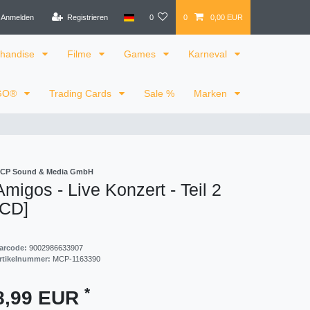
Anmelden
Registrieren
0
0
0,00 EUR
handise
Filme
Games
Karneval
GO®
Trading Cards
Sale %
Marken
CP Sound & Media GmbH
Amigos - Live Konzert - Teil 2
[CD]
arcode:
9002986633907
rtikelnummer:
MCP-1163390
*
8,99 EUR