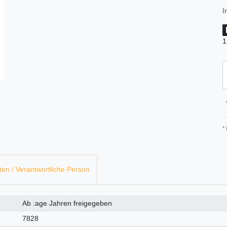
I
1
*
ten / Verantwortliche Person
Ab :age Jahren freigegeben
7828