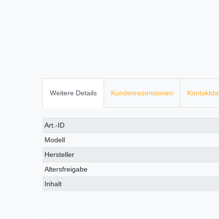
Weitere Details
Kundenrezensionen
Kontaktda
Technisches
Wert
Art.-ID
Merkmal
Modell
Hersteller
Altersfreigabe
Inhalt