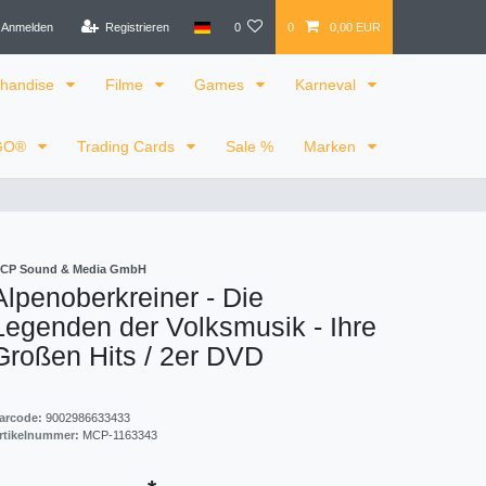
Anmelden
Registrieren
0
0
0,00 EUR
handise
Filme
Games
Karneval
GO®
Trading Cards
Sale %
Marken
CP Sound & Media GmbH
Alpenoberkreiner - Die
Legenden der Volksmusik - Ihre
Großen Hits / 2er DVD
arcode:
9002986633433
rtikelnummer:
MCP-1163343