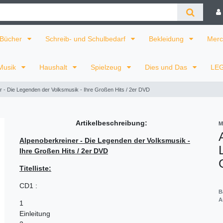
Bücher
Schreib- und Schulbedarf
Bekleidung
Merc
Musik
Haushalt
Spielzeug
Dies und Das
LE
r - Die Legenden der Volksmusik - Ihre Großen Hits / 2er DVD
Artikelbeschreibung:
M
Alpenoberkreiner - Die Legenden der Volksmusik -
Ihre Großen Hits / 2er DVD
Titelliste:
CD1 :
B
A
1
Einleitung