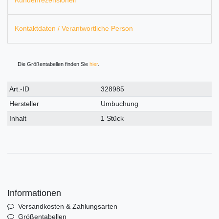
Kundenrezensionen
Kontaktdaten / Verantwortliche Person
Die Größentabellen finden Sie
hier
.
Technisches
Wert
Art.-ID
328985
Merkmal
Hersteller
Umbuchung
Inhalt
1 Stück
Informationen
Versandkosten & Zahlungsarten
Größentabellen