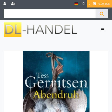
0
0,00 EUR
☰