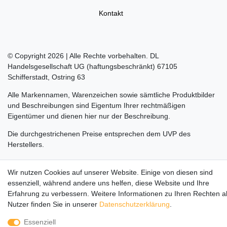
Kontakt
© Copyright 2026 | Alle Rechte vorbehalten. DL
Handelsgesellschaft UG (haftungsbeschränkt) 67105
Schifferstadt, Ostring 63
Alle Markennamen, Warenzeichen sowie sämtliche Produktbilder
und Beschreibungen sind Eigentum Ihrer rechtmäßigen
Eigentümer und dienen hier nur der Beschreibung.
Die durchgestrichenen Preise entsprechen dem UVP des
Herstellers.
LEGO, das LEGO Logo, die Minifigur, DUPLO, LEGENDS OF
Wir nutzen Cookies auf unserer Website. Einige von diesen sind
CHIMA, NINJAGO, BIONICLE, MINDSTORMS und MIXELS sind
essenziell, während andere uns helfen, diese Website und Ihre
urheberrechtlich geschützte Markenzeichen der LEGO Gruppe.
Erfahrung zu verbessern. Weitere Informationen zu Ihren Rechten a
©2022 The LEGO Group
Nutzer finden Sie in unserer
Daten­schutz­erklärung
.
Essenziell