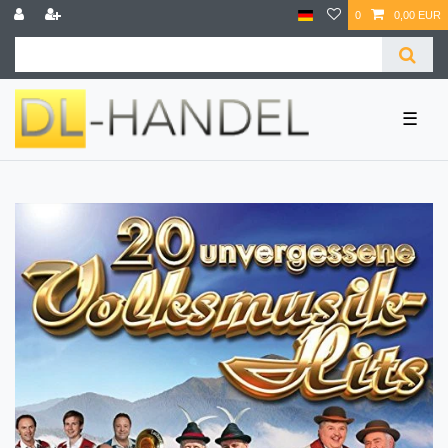
0
0,00 EUR
☰