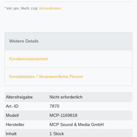
* inkl. ges. MwSt. zzgl.
Versandkosten
Weitere Details
Kundenrezensionen
Kontaktdaten / Verantwortliche Person
Technisches
Wert
Altersfreigabe
Nicht erforderlich
Merkmal
Art.-ID
7870
Modell
MCP-1169818
Hersteller
MCP Sound & Media GmbH
Inhalt
1 Stück