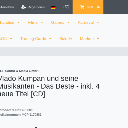
Anmelden
Registrieren
0
0
0,00 EUR
handise
Filme
Games
Karneval
GO®
Trading Cards
Sale %
Marken
CP Sound & Media GmbH
Vlado Kumpan und seine
Musikanten - Das Beste - inkl. 4
neue Titel [CD]
arcode:
9002986708810
rtikelnummer:
MCP-1170881