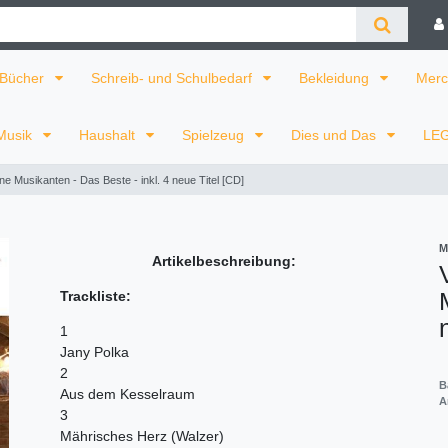
Bücher
Schreib- und Schulbedarf
Bekleidung
Merc
Musik
Haushalt
Spielzeug
Dies und Das
LE
e Musikanten - Das Beste - inkl. 4 neue Titel [CD]
M
Artikelbeschreibung:
Trackliste:
1
Jany Polka
2
B
Aus dem Kesselraum
A
3
Mährisches Herz (Walzer)