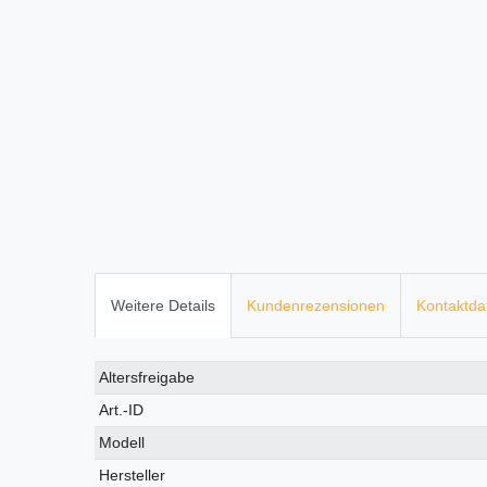
Weitere Details
Kundenrezensionen
Kontaktda
Technisches
Wert
Altersfreigabe
Merkmal
Art.-ID
Modell
Hersteller