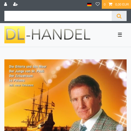
0
0,00 EUR
☰