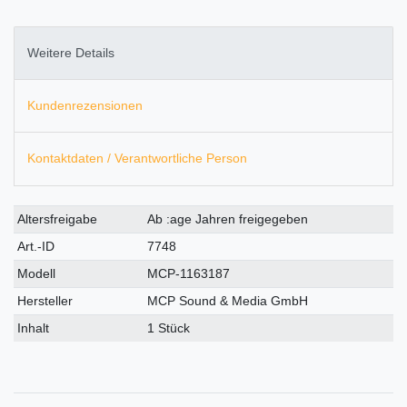
Weitere Details
Kundenrezensionen
Kontaktdaten / Verantwortliche Person
Technisches
Wert
Altersfreigabe
Ab :age Jahren freigegeben
Merkmal
Art.-ID
7748
Modell
MCP-1163187
Hersteller
MCP Sound & Media GmbH
Inhalt
1 Stück