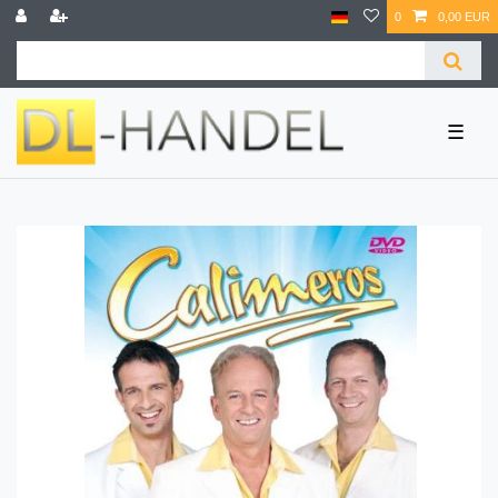
0
0,00 EUR
☰