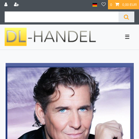
0
0,00 EUR
☰