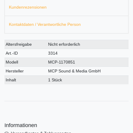
Kundenrezensionen
Kontaktdaten / Verantwortliche Person
Technisches
Wert
Altersfreigabe
Nicht erforderlich
Merkmal
Art.-ID
3314
Modell
MCP-1170851
Hersteller
MCP Sound & Media GmbH
Inhalt
1 Stück
Informationen