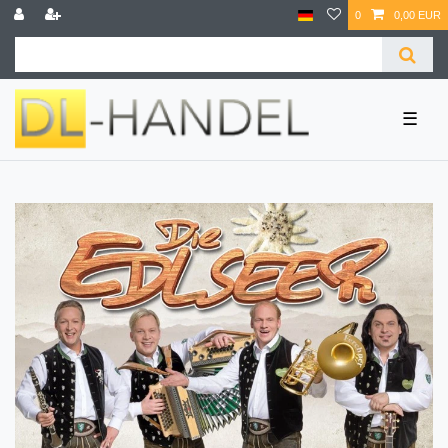
0
0,00 EUR
☰