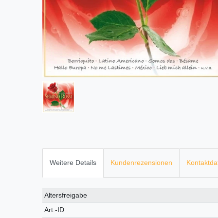
Weitere Details
Kundenrezensionen
Kontaktda
Technisches
Wert
Altersfreigabe
Merkmal
Art.-ID