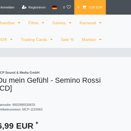
Anmelden
Registrieren
0
0
0,00 EUR
handise
Filme
Games
Karneval
GO®
Trading Cards
Sale %
Marken
CP Sound & Media GmbH
Du mein Gefühl - Semino Rossi
[CD]
arcode:
9002986530633
rtikelnummer:
MCP-1153063
*
6,99 EUR