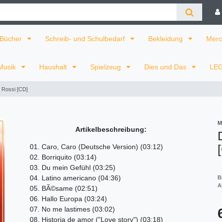
Bücher
Schreib- und Schulbedarf
Bekleidung
Merc
Musik
Haushalt
Spielzeug
Dies und Das
LE
 Rossi [CD]
M
Artikelbeschreibung:
01. Caro, Caro (Deutsche Version) (03:12)
02. Borriquito (03:14)
03. Du mein Gefühl (03:25)
04. Latino americano (04:36)
B
A
05. BÃ©same (02:51)
06. Hallo Europa (03:24)
07. No me lastimes (03:02)
08. Historia de amor ("Love story") (03:18)