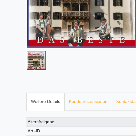
Weitere Details
Kundenrezensionen
Kontaktda
Technisches
Wert
Altersfreigabe
Merkmal
Art.-ID