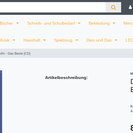
Bücher
Schreib- und Schulbedarf
Bekleidung
Merc
Musik
Haushalt
Spielzeug
Dies und Das
LE
tl'n - Das Beste [CD]
M
Artikelbeschreibung:
B
A