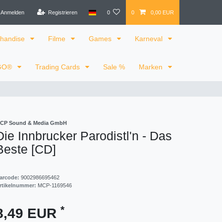
Anmelden
Registrieren
0
0
0,00 EUR
handise
Filme
Games
Karneval
GO®
Trading Cards
Sale %
Marken
CP Sound & Media GmbH
Die Innbrucker Parodistl'n - Das
Beste [CD]
arcode:
9002986695462
rtikelnummer:
MCP-1169546
*
8,49 EUR